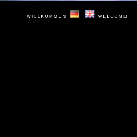
W I L L K O M M E N!
W E L C O M E!